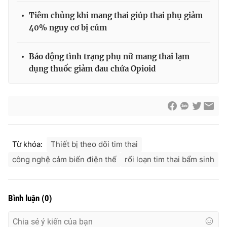
Tiêm chủng khi mang thai giúp thai phụ giảm
40% nguy cơ bị cúm
THỜI BÁO VTV
Báo động tình trạng phụ nữ mang thai lạm
dụng thuốc giảm đau chứa Opioid
Theo dõi báo trên
Cơ quan chủ quản:
Đài Truyền hình Việt Nam
Cơ quan báo chí:
Thời báo VTV
Từ khóa:
Thiết bị theo dõi tim thai
Giấy phép hoạt động báo in và báo điện tử số 483/GP-BTTTT
công nghệ cảm biến điện thế
rối loạn tim thai bẩm sinh
cấp ngày 29/12/2023
Tổng Biên tập:
Vũ Thanh Thủy
Phó Tổng Biên tập:
Nguyễn Thị Mỹ Hạnh, Phạm Quốc Thắng,
Bình luận
(
0
)
Nguyễn Trọng Ninh
Tổng đài VTV:
024.38 355 931 - 024.38 355 932