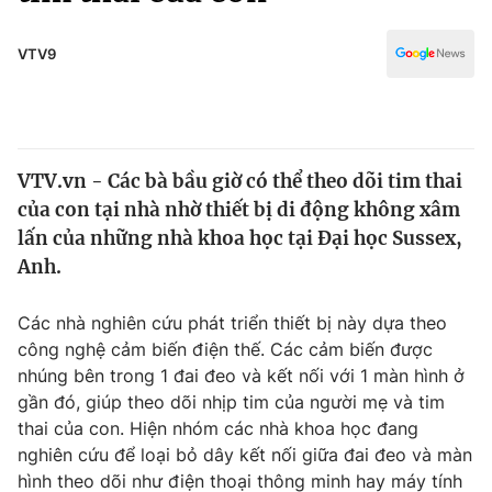
Chính trị
Truyền hình
Văn hóa - Giải trí
VTV9
Xã hội
Y tế
Đời sống
Pháp luật
Công nghệ
Giáo dục
VTV.vn - Các bà bầu giờ có thể theo dõi tim thai
Y tế
của con tại nhà nhờ thiết bị di động không xâm
lấn của những nhà khoa học tại Đại học Sussex,
Thế giới
Anh.
Tin tức
Các nhà nghiên cứu phát triển thiết bị này dựa theo
Kinh tế
công nghệ cảm biến điện thế. Các cảm biến được
Thế giới đó đây
Tài chính
nhúng bên trong 1 đai đeo và kết nối với 1 màn hình ở
Dữ liệu và đời sống
Câu chuyện quốc tế
gần đó, giúp theo dõi nhịp tim của người mẹ và tim
Thị trường
thai của con. Hiện nhóm các nhà khoa học đang
Truyền hình
nghiên cứu để loại bỏ dây kết nối giữa đai đeo và màn
Góc doanh nghiệp
hình theo dõi như điện thoại thông minh hay máy tính