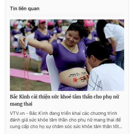
Tin liên quan
Photo
Infographic
Video
Shorts video
VTV Money
VTV Thể thao
VTV Sức khoẻ
Bất động sản
Thị trường 24h
Tấm lòng Việt
VTV4
Vươn mình bằng AI
Bắc Kinh cải thiện sức khoẻ tâm thần cho phụ nữ
mang thai
VTV.vn - Bắc Kinh đang triển khai các chương trình
VTV9
VTV8
đánh giá sức khỏe tâm thần cho phụ nữ mang thai để
cung cấp cho họ sự chăm sóc sức khỏe tâm thần tốt...
Liên hệ tòa soạn
English