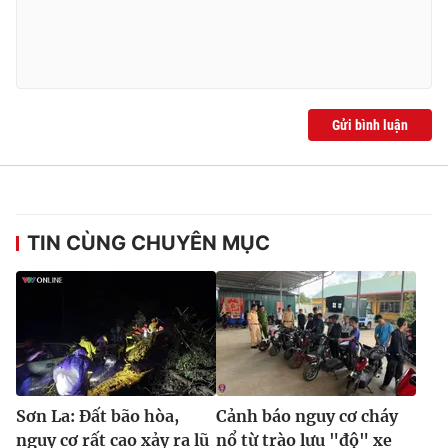
Ðiện thoại Thời báo VTV:
024.66 897 897
Email:
toasoan@vtv.vn
Liên hệ quảng cáo:
024-7300.7108
Gửi bình luận
TIN CÙNG CHUYÊN MỤC
® Cấm sao chép dưới mọi hình thức nếu không có sự chấp
thuận bằng văn bản. Ghi rõ nguồn VTV.vn khi phát hành lại
thông tin từ website này.
Sơn La: Đất bão hòa,
Cảnh báo nguy cơ cháy
nguy cơ rất cao xảy ra lũ
nổ từ trào lưu "độ" xe