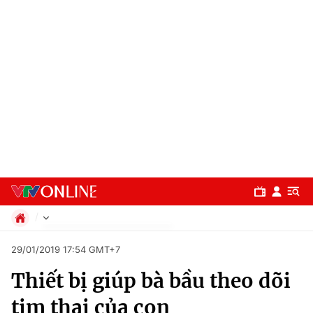
Chính trị
29/01/2019 17:54 GMT+7
Xã hội
Thiết bị giúp bà bầu theo dõi
Pháp luật
Chuyên mục
Kinh tế
tim thai của con
Thể thao