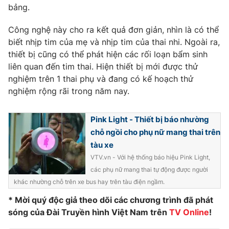
Phim VTV
bảng.
Giải trí
Hậu trường
Công nghệ này cho ra kết quả đơn giản, nhìn là có thể
Điện ảnh
Đời sống
biết nhịp tim của mẹ và nhịp tim của thai nhi. Ngoài ra,
Nhân vật
Âm nhạc
thiết bị cũng có thể phát hiện các rối loạn bẩm sinh
Du lịch
Khán giả
liên quan đến tim thai. Hiện thiết bị mới được thử
Giáo dục
Sao
nghiệm trên 1 thai phụ và đang có kế hoạch thử
Làm đẹp
Giải sao mai
nghiệm rộng rãi trong năm nay.
Tuyển sinh
Công nghệ
Chất lượng cuộc sống
Học trực tuyến
Pink Light - Thiết bị báo nhường
Hitech Công nghệ tương lai
Giao lưu trực tuyến
chỗ ngồi cho phụ nữ mang thai trên
Sản phẩm
tàu xe
VTV.vn - Với hệ thống báo hiệu Pink Light,
Lịch phát sóng
Thị trường
các phụ nữ mang thai tự động được người
Tư vấn
khác nhường chỗ trên xe bus hay trên tàu điện ngầm.
Chuyên mục khác
* Mời quý độc giả theo dõi các chương trình đã phát
sóng của Đài Truyền hình Việt Nam trên
TV Online
!
Emagazine
Podcast